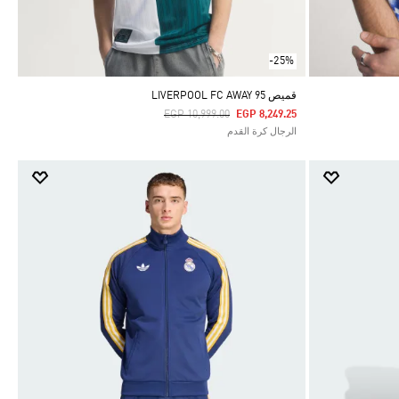
-25%
قميص LIVERPOOL FC AWAY 95
Price Reduced From
To
EGP 10,999.00
EGP 8,249.25
الرجال كرة القدم