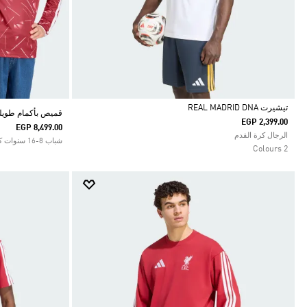
تيشيرت REAL MADRID DNA
قميص بأكمام طويلة للأطفال 7 HOME
EGP 2,399.00
EGP 8,499.00
Selected
الرجال كرة القدم
شباب 8-16 سنوات كرة القدم
2 Colours