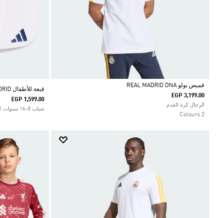
قميص بولو REAL MADRID DNA
قبعة للأطفال REAL MADRID
EGP 3,199.00
EGP 1,599.00
Selected
الرجال كرة القدم
شباب 8-16 سنوات كرة القدم
2 Colours