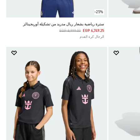
-25%
سترة رياضية بشعار ريال مدريد من تشكيلة أوريجينالز
Price Reduced From
To
EGP 8,999.00
EGP 6,749.25
الرجال كرة القدم