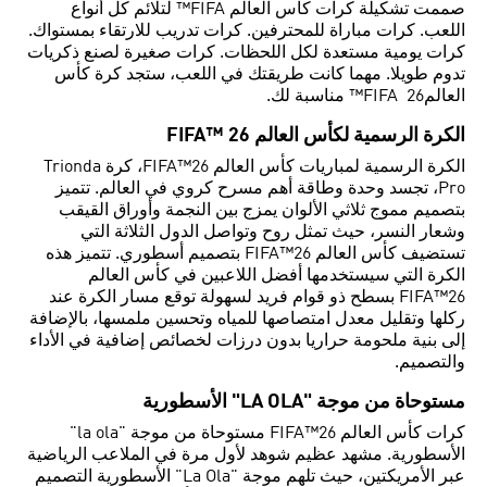
صممت تشكيلة كرات كأس العالم FIFA™ لتلائم كل أنواع
اللعب. كرات مباراة للمحترفين. كرات تدريب للارتقاء بمستواك.
كرات يومية مستعدة لكل اللحظات. كرات صغيرة لصنع ذكريات
تدوم طويلا. مهما كانت طريقتك في اللعب، ستجد كرة كأس
العالم26 FIFA™ مناسبة لك.
الكرة الرسمية لكأس العالم FIFA™ 26
الكرة الرسمية لمباريات كأس العالم FIFA™26، كرة Trionda
Pro، تجسد وحدة وطاقة أهم مسرح كروي في العالم. تتميز
بتصميم مموج ثلاثي الألوان يمزج بين النجمة وأوراق القيقب
وشعار النسر، حيث تمثل روح وتواصل الدول الثلاثة التي
تستضيف كأس العالم FIFA™26 بتصميم أسطوري. تتميز هذه
الكرة التي سيستخدمها أفضل اللاعبين في كأس العالم
FIFA™26 بسطح ذو قوام فريد لسهولة توقع مسار الكرة عند
ركلها وتقليل معدل امتصاصها للمياه وتحسين ملمسها، بالإضافة
إلى بنية ملحومة حراريا بدون درزات لخصائص إضافية في الأداء
والتصميم.
مستوحاة من موجة "LA OLA" الأسطورية
كرات كأس العالم FIFA™26 مستوحاة من موجة "la ola"
الأسطورية. مشهد عظيم شوهد لأول مرة في الملاعب الرياضية
عبر الأمريكتين، حيث تلهم موجة "La Ola" الأسطورية التصميم