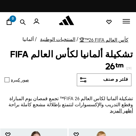
ا
Pause
فاليو: اشتر اللأن و ادفع لاحقا
promotion
rotation
0
المنتخبات الوطنية
ألمانيا
كأس العالم ‎™26 FIFA🏆‏
تشكيلة ألمانيا لكأس العالم FIFA
26™
(29)
فلتر و صنف
صور كبيرة
تشكيلة ألمانيا لكأس العالم FIFA 26™ تجمع قمصان يوم المباراة
وقطع التدريب والإكسسوارات لتتمتع بإطلالة مشجع كاملة براحة
ووضوح.
أظهر المزيد