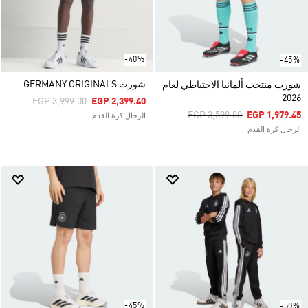
-40%
-45%
شورت GERMANY ORIGINALS
شورت منتخب ألمانيا الاحتياطي لعام
2026
Price Reduced From
To
EGP 3,999.00
EGP 2,399.40
Price Reduced From
To
EGP 3,599.00
EGP 1,979.45
الرجال كرة القدم
الرجال كرة القدم
-45%
-50%