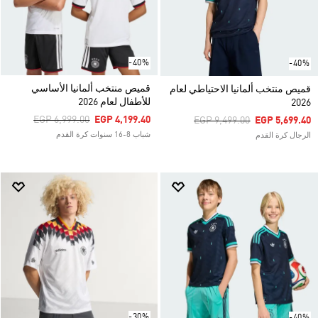
-40%
-40%
قميص منتخب ألمانيا الأساسي
قميص منتخب ألمانيا الاحتياطي لعام
للأطفال لعام 2026
2026
Price Reduced From
To
EGP 6,999.00
EGP 4,199.40
Price Reduced From
To
EGP 9,499.00
EGP 5,699.40
شباب 8-16 سنوات كرة القدم
الرجال كرة القدم
-30%
-40%