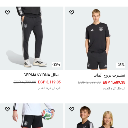
-35%
-35%
بنطال GERMANY DNA
تيشيرت بروح ألمانيا
Price Reduced From
To
EGP 4,799.00
EGP 3,119.35
Price Reduced From
To
EGP 2,599.00
EGP 1,689.35
الرجال كرة القدم
الرجال كرة القدم