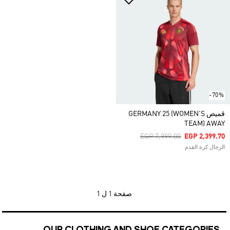
-70%
قميص GERMANY 25 (WOMEN'S
TEAM) AWAY
Price Reduced From
To
EGP 7,999.00
EGP 2,399.70
الرجال كرة القدم
صفحة
1 ل 1