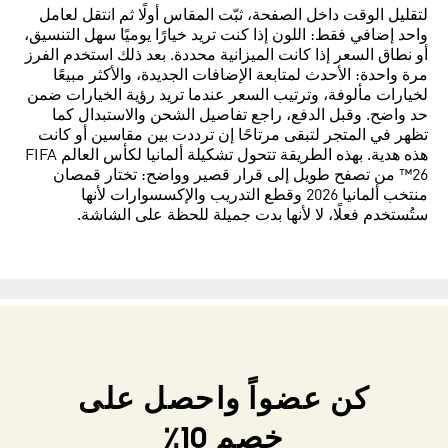
لتقليل الوقت داخل الصفحة، ثبّت المقاس أولًا ثم انتقل لعامل
واحد إضافي فقط: اللون إذا كنت تريد خيارًا يوميًا سهل التنسيق،
أو نطاق السعر إذا كانت الميزانية محددة. بعد ذلك استخدم الفرز
مرة واحدة: الأحدث لمتابعة الإضافات الجديدة، والأكثر مبيعًا
لخيارات مألوفة، وترتيب السعر عندما تريد رؤية الخيارات ضمن
حد واضح. وقبل الدفع، راجع تفاصيل الشحن والاستبدال كما
تظهر في المتجر لتبقى مرتاحًا إن ترددت بين مقاسين أو كانت
هذه هدية. بهذه الطريقة تتحول تشكيلة ألمانيا لكأس العالم FIFA
‏26™ من تصفح طويل إلى قرار قصير وواضح: تختار قمصان
منتخب ألمانيا 2026 وقطع التدريب والإكسسوارات لأنها
ستُستخدم فعلًا، لا لأنها بدت جميلة للحظة على الشاشة.
كن عضواً واحصل على
خصم 10٪