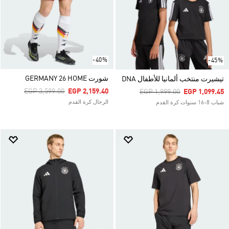
-40%
-45%
شورت GERMANY 26 HOME
تيشيرت منتخب ألمانيا للأطفال DNA
Price Reduced From
To
EGP 3,599.00
EGP 2,159.40
Price Reduced From
To
EGP 1,999.00
EGP 1,099.45
الرجال كرة القدم
شباب 8-16 سنوات كرة القدم