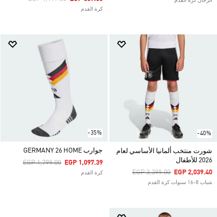
الرجال كرة القدم
كرة القدم
-35%
-40%
جوارب GERMANY 26 HOME
شورت منتخب ألمانيا الأساسي لعام
2026 للأطفال
Price Reduced From
To
EGP 1,799.00
EGP 1,097.39
Price Reduced From
To
EGP 3,399.00
EGP 2,039.40
كرة القدم
شباب 8-16 سنوات كرة القدم