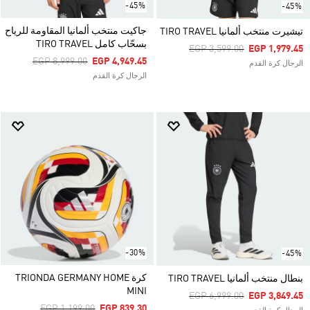
-45%
-45%
جاكيت منتخب ألمانيا المقاومة للرياح
تيشيرت منتخب ألمانيا TIRO TRAVEL
بسحّاب كامل TIRO TRAVEL
Price Reduced From
To
EGP 3,599.00
EGP 1,979.45
Price Reduced From
To
EGP 8,999.00
EGP 4,949.45
الرجال كرة القدم
الرجال كرة القدم
-30%
-45%
كرة TRIONDA GERMANY HOME
بنطال منتخب ألمانيا TIRO TRAVEL
MINI
Price Reduced From
To
EGP 6,999.00
EGP 3,849.45
Price Reduced From
To
EGP 1,199.00
EGP 839.30