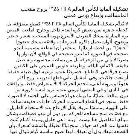
تشكيلة ألمانيا لكأس العالم FIFA ‏26™ بروح منتخب
المانشافت وإيقاع يومي عملي
لا تُقدَّم تشكيلة ألمانيا لكأس العالم FIFA ‏26™ كقطع متفرّقة، بل
كخطة جاهزة لمن يعيش كرة القدم داخل وخارج الملعب. قميص
يوم المباراة يمنحك التعريف الأسرع بهوية المنتخب: شعار حاضر
بوضوح، ألوان تحمل ذاكرة المدرجات، وقصّة تمنحك حضورًا
“جاهزًا” من لحظة ارتدائها. ستشعر أن القطعة مصممة لتبدو
صحيحة في الصورة كما تبدو صحيحة في الواقع، لأن توازنها
بصريًا لا يأتي من الزخرفة بل من بساطة محسوبة وتفاصيل
دقيقة. الأكمام، الياقة، وطريقة جلوس القميص على الكتفين
تصنع فرقًا في الانطباع، خصوصًا عندما ترتديه فوق طبقة خفيفة
أو تحت جاكيت. وفي المقابل، تأتي قطع التدريب بروح أكثر
هدوءًا ومرونة أعلى، لتخدم الحركة لا الاستعراض فقط، وترافقك
في النادي أو في المشي اليومي عندما تريد لمسة كروية من
دون مبالغة. عمليًا، ما يهمك هو الإحساس على الجسد لا الصورة
فقط. ستجد في القطع المصممة للحركة خامات خفيفة تساعد
على التهوية وملمسًا مريحًا يقلّل الإزعاج عند الاستخدام الطويل،
مع قصّات تمنح مساحة للحركة من دون أن تبدو فضفاضة بشكل
مبالغ. التفاصيل هنا ليست “زينة”؛ هي حلول يومية: أكمام تُثبت
نفسها عند الحركة، حواف تمنح ثباتًا لطيفًا، وأقمشة تُشعرك بأن
القطعة تتبعك بدل أن تعيقك. لهذا تصبح مناسبة لأيام تتبدّل فيها