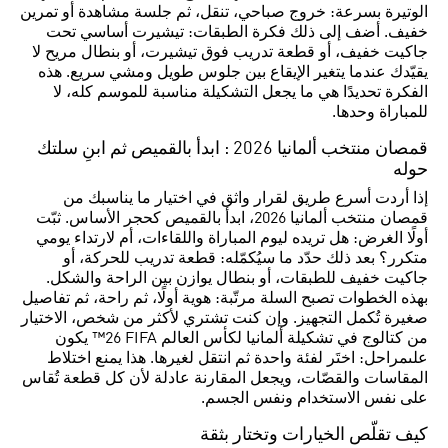
الوتيرة بسرعة: خروج صباحي، تنقل، ثم جلسة مشاهدة أو تمرين
خفيف. أضف إلى ذلك فكرة الطبقات: تيشيرت أساسي تحت
جاكيت خفيف، أو قطعة تدريب فوق تيشيرت، أو بنطال مريح لا
يقيّدك عندما يتغير الإيقاع بين جلوس طويل ومشي سريع. هذه
الفكرة تحديدًا هي ما يجعل التشكيلة مناسبة للموسم كله، لا
للمباراة وحدها.
قمصان منتخب ألمانيا 2026 : ابدأ بالقميص ثم ابنِ سلتك
حوله
إذا أردت أسرع طريق لقرار واثق في اختيار ما يناسبك من
قمصان منتخب ألمانيا 2026، ابدأ بالقميص كحجر الأساس. ثبّت
أولًا الغرض: هل تريده ليوم المباراة واللقاءات، أم لارتداء يومي
متكرر؟ بعد ذلك حدّد ما سيُكمّله: قطعة تدريب للحركة، أو
جاكيت خفيف للطبقات، أو بنطال يوازن بين الراحة والشكل.
بهذه الخطوات تصبح السلة مرتّبة: هوية أولًا، ثم راحة، ثم تفاصيل
صغيرة تُكمل التجهيز. وإن كنت تشتري لأكثر من شخص، الاختيار
من كتالوج في تشكيلة ألمانيا لكأس العالم FIFA ‏26™ يكون
علىمراحل: اختَر لفئة واحدة ثم انتقل لغيرها. هذا يمنع اختلاط
المقاسات والقصّات، ويجعل المقارنة عادلة لأن كل قطعة تُقاس
على نفس الاستخدام ونفس الجسم.
كيف تقلّص الخيارات وتختار بثقة