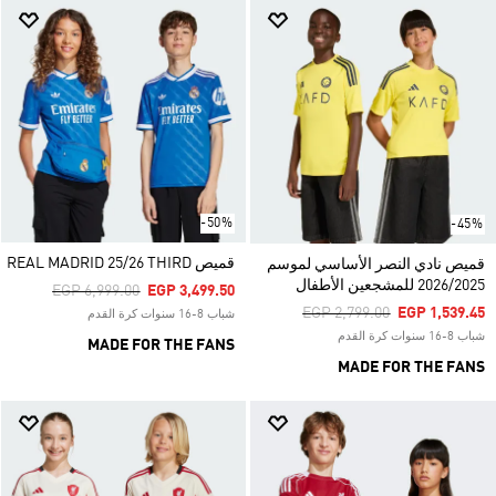
-50%
-45%
قميص REAL MADRID 25/26 THIRD
قميص نادي النصر الأساسي لموسم
2026/2025 للمشجعين الأطفال
Price Reduced From
To
EGP 6,999.00
EGP 3,499.50
Price Reduced From
To
EGP 2,799.00
EGP 1,539.45
شباب 8-16 سنوات كرة القدم
شباب 8-16 سنوات كرة القدم
MADE FOR THE FANS
MADE FOR THE FANS