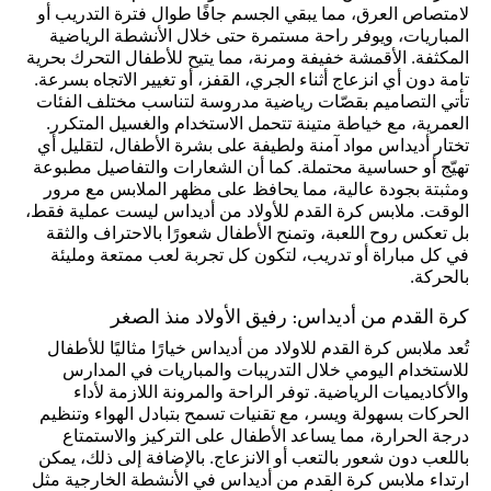
لامتصاص العرق، مما يبقي الجسم جافًا طوال فترة التدريب أو
المباريات، ويوفر راحة مستمرة حتى خلال الأنشطة الرياضية
المكثفة. الأقمشة خفيفة ومرنة، مما يتيح للأطفال التحرك بحرية
تامة دون أي انزعاج أثناء الجري، القفز، أو تغيير الاتجاه بسرعة.
تأتي التصاميم بقصّات رياضية مدروسة لتناسب مختلف الفئات
العمرية، مع خياطة متينة تتحمل الاستخدام والغسيل المتكرر.
تختار أديداس مواد آمنة ولطيفة على بشرة الأطفال، لتقليل أي
تهيّج أو حساسية محتملة. كما أن الشعارات والتفاصيل مطبوعة
ومثبتة بجودة عالية، مما يحافظ على مظهر الملابس مع مرور
الوقت. ملابس كرة القدم للأولاد من أديداس ليست عملية فقط،
بل تعكس روح اللعبة، وتمنح الأطفال شعورًا بالاحتراف والثقة
في كل مباراة أو تدريب، لتكون كل تجربة لعب ممتعة ومليئة
بالحركة.
كرة القدم من أديداس: رفيق الأولاد منذ الصغر
تُعد ملابس كرة القدم للاولاد من أديداس خيارًا مثاليًا للأطفال
للاستخدام اليومي خلال التدريبات والمباريات في المدارس
والأكاديميات الرياضية. توفر الراحة والمرونة اللازمة لأداء
الحركات بسهولة ويسر، مع تقنيات تسمح بتبادل الهواء وتنظيم
درجة الحرارة، مما يساعد الأطفال على التركيز والاستمتاع
باللعب دون شعور بالتعب أو الانزعاج. بالإضافة إلى ذلك، يمكن
ارتداء ملابس كرة القدم من أديداس في الأنشطة الخارجية مثل