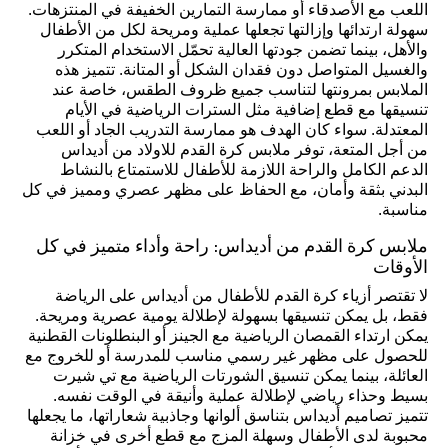
اللعب مع الأصدقاء أو ممارسة التمارين الخفيفة في المنتزهات.
سهولة ارتدائها وإزالتها تجعلها عملية ومريحة لكل من الأطفال
والأهل، بينما تضمن جودتها العالية تحمّل الاستخدام المتكرر
والغسيل المتواصل دون فقدان الشكل أو المتانة. تتميز هذه
الملابس بمرونتها لتناسب جميع ظروف الطقس، خاصة عند
تنسيقها مع قطع إضافية مثل السترات الرياضية في الأيام
المعتدلة. سواء كان الهدف هو ممارسة التدريب الجاد أو اللعب
من أجل المتعة، توفر ملابس كرة القدم للاولاد من أديداس
الدعم الكامل والراحة اللازمة للأطفال للاستمتاع بالنشاط
البدني بثقة وأمان، مع الحفاظ على مظهر عصري ومميز في كل
مناسبة.
ملابس كرة القدم من أديداس: راحة وأداء متميز في كل
الأوقات
لا تقتصر أزياء كرة القدم للأطفال من أديداس على الرياضة
فقط، بل يمكن تنسيقها بسهولة لإطلالة يومية عصرية ومريحة.
يمكن ارتداء القمصان الرياضية مع الجينز أو البنطلونات القطنية
للحصول على مظهر غير رسمي مناسب للمدرسة أو للخروج مع
العائلة، بينما يمكن تنسيق الشورتات الرياضية مع تي شيرت
بسيط وحذاء رياضي لإطلالة عملية وأنيقة في الوقت نفسه.
تتميز تصاميم أديداس بتناسق ألوانها وجاذبية شعاراتها، ما يجعلها
محبوبة لدى الأطفال وسهلة المزج مع قطع أخرى في خزانة