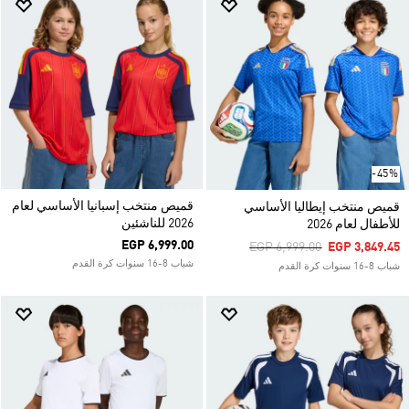
-45%
قميص منتخب إسبانيا الأساسي لعام
قميص منتخب إيطاليا الأساسي
2026 للناشئين
للأطفال لعام 2026
EGP 6,999.00
Price Reduced From
To
EGP 6,999.00
EGP 3,849.45
شباب 8-16 سنوات كرة القدم
شباب 8-16 سنوات كرة القدم