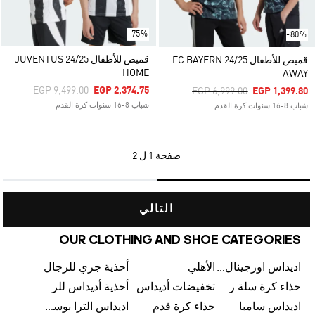
-75%
-80%
قميص للأطفال JUVENTUS 24/25
قميص للأطفال FC BAYERN 24/25
HOME
AWAY
Price Reduced From
To
EGP 9,499.00
EGP 2,374.75
Price Reduced From
To
EGP 6,999.00
EGP 1,399.80
شباب 8-16 سنوات كرة القدم
شباب 8-16 سنوات كرة القدم
صفحة
1 ل 2
التالي
OUR CLOTHING AND SHOE CATEGORIES
اديداس اورجينال رجالي
الأهلي
أحذية جري للرجال
حذاء كرة سلة رجالي
تخفيضات أديداس
أحذية أديداس للرجال
اديداس سامبا
حذاء كرة قدم
اديداس الترا بوست للرجال