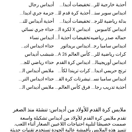
أحذية خارجية للرجال
تخفيضات أديداس للرجال
أديداس رجال
اديداس سوبر ستار رجالي
أحذية كرة قدم للرجال
جزمة جري اديداس
بدلة رياضية للرجال
تخفيضات أديداس للنساء
أحذية أديداس للنساء
اديداس كامبوس
اديداس X لكرة القدم
حذاء جري نسائي
حماله صدر رياضيه
تخفيضات أحذية أديداس للرجال
أديداس نساء
اديداس سامبا رجالي
اديداس بريداتور
حذاء اديداس اديستار للرجال
كرات رياضية للرجال
كأس العالم FIFA 26™
شبشب أديداس
اديداس أوريجينالز للنساء
اديداس كرة القدم
حذاء رياضي للجري
ترنج حريمي اديداس
كرات تريندا لكأس العالم FIFA 26™
ملابس أديداس الرياضية
اديداس سامبا نسائي
تيشرتات كرة القدم
حذاء اديداس الترا بوست 22
أحذية تدريب رجالية
فرق كأس العالم FIFA 26™
ملابس أديداس الرجالية
ملابس كرة القدم للأولاد من أديداس: تنشئة منذ الصغر
تقدم ملابس كرة القدم للأولاد من أديداس تشكيلة واسعة
صممت خصيصًا لتلبية احتياجات اللاعبين الصغار أثناء اللعب.
تتميز هذه الملابس بأقمشة عالية الجودة تستخدم تقنيات حديثة