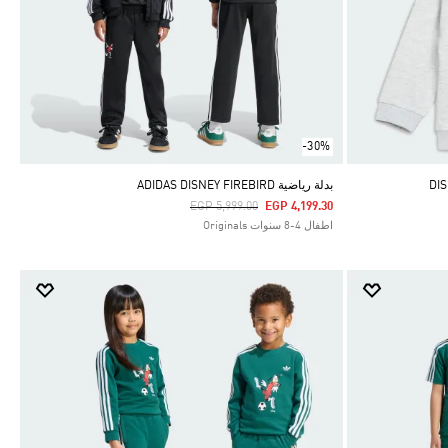
-30%
بدلة رياضية ADIDAS DISNEY FIREBIRD
Price Reduced From
To
EGP 5,999.00
EGP 4,199.30
اطفال 4-8 سنوات Originals