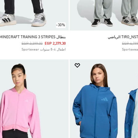
-30%
بنطال ADIDAS MINECRAFT TRAINING 3 STRIPES
Price Reduced From
To
Price Re
EGP 3,399.00
EGP 2,379.30
EGP 4,799
اطفال 4-8 سنوات Sportswear