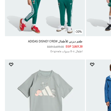
-30%
طقم ديزني للأطفال ADIDAS DISNEY CREW
Price Reduced From
To
EGP 5,499.00
EGP 3,849.30
اطفال 4-8 سنوات Originals