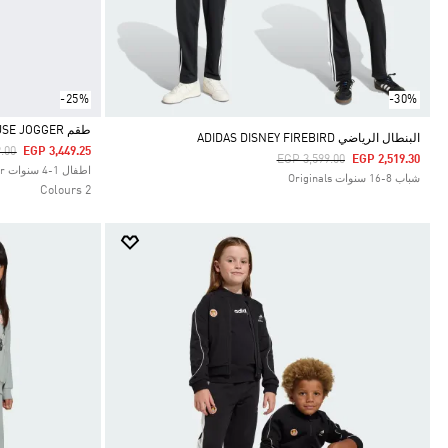
-25%
-30%
طقم ADIDAS DISNEY MICKEY MOUSE JOGGER
البنطال الرياضي ADIDAS DISNEY FIREBIRD
duced From
To
.00
EGP 3,449.25
Price Reduced From
To
EGP 3,599.00
EGP 2,519.30
Selected
اطفال 1-4 سنوات Sportswear
شباب 8-16 سنوات Originals
2 Colours