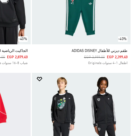
-40%
-40%
طقم ديزني للأطفال ADIDAS DISNEY
الجاكيت الرياضية ADIDAS DISNEY FIREBIRD
duced From
To
Price Reduced From
To
.00
EGP 2,879.40
EGP 3,999.00
EGP 2,399.40
اطفال 1-4 سنوات Originals
شباب 8-16 سنوات Originals