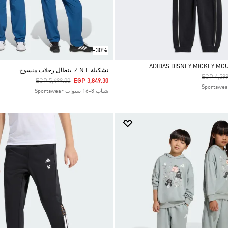
-30%
تشكيلة Z.N.E. بنطال رحلات منسوج
Price Re
EGP 4,599
Price Reduced From
To
EGP 5,499.00
EGP 3,849.30
شباب 8-16 سنوات Sportswear