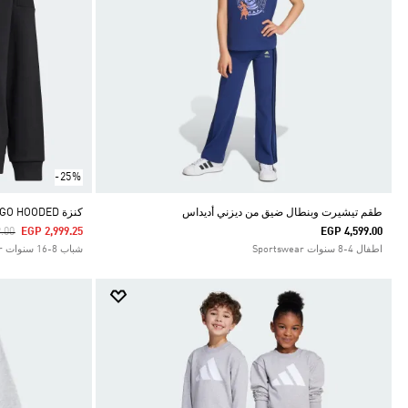
-25%
طقم تيشيرت وبنطال ضيق من ديزني أديداس
كنزة FUTURE ICONS LOGO HOODED
duced From
To
.00
EGP 2,999.25
EGP 4,599.00
اطفال 4-8 سنوات Sportswear
شباب 8-16 سنوات Sportswear