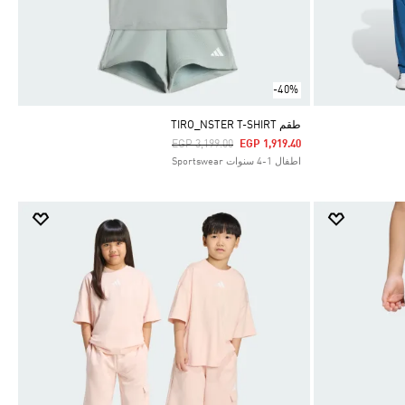
-40%
طقم TIRO_NSTER T-SHIRT
Price Reduced From
To
EGP 3,199.00
EGP 1,919.40
اطفال 1-4 سنوات Sportswear