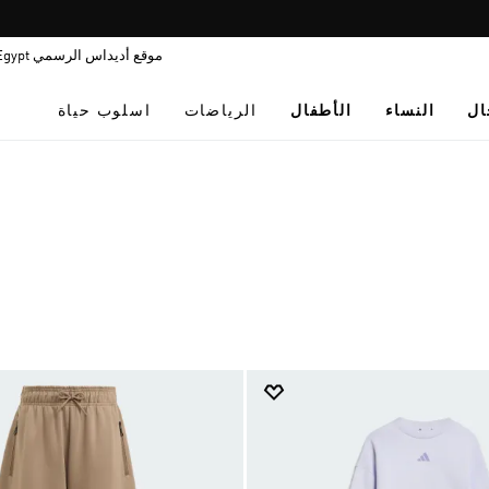
Pause
فاليو: اشتر اللأن و ادفع لاحقا
promotion
موقع أديداس الرسمي Egypt
rotation
ال
النساء
الأطفال
الرياضات
اسلوب حياة