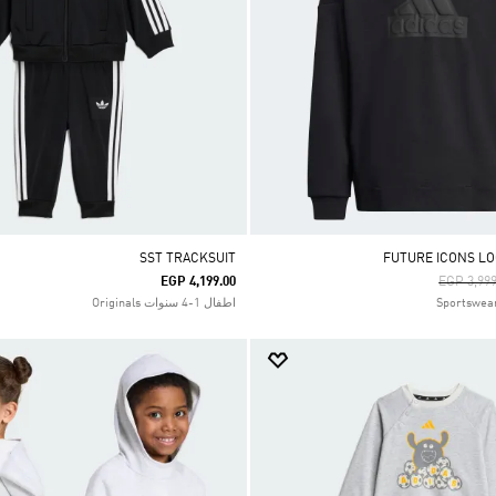
SST TRACKSUIT
Price Re
EGP 4,199.00
EGP 3,999
اطفال 1-4 سنوات Originals