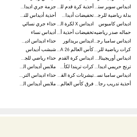
اديداس سوبر ستار رجالي
أحذية كرة قدم للرجال
جزمة جري اديداس
بدلة رياضية للرجال
تخفيضات أديداس للنساء
أحذية أديداس للنساء
اديداس كامبوس
اديداس X لكرة القدم
حذاء جري نسائي
حماله صدر رياضيه
تخفيضات أحذية أديداس للرجال
أديداس نساء
اديداس سامبا رجالي
اديداس بريداتور
حذاء اديداس اديستار للرجال
كرات رياضية للرجال
كأس العالم FIFA 26™
شبشب أديداس
اديداس أوريجينالز للنساء
اديداس كرة القدم
حذاء رياضي للجري
ترنج حريمي اديداس
كرات تريندا لكأس العالم FIFA 26™
ملابس أديداس الرياضية
اديداس سامبا نسائي
تيشرتات كرة القدم
حذاء اديداس الترا بوست 22
أحذية تدريب رجالية
فرق كأس العالم FIFA 26™
ملابس أديداس الرجالية