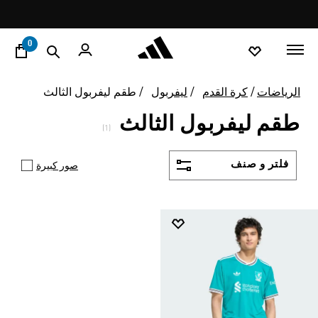
ا
Pause
promotion
rotation
0
الرياضات
كرة القدم
ليفربول
طقم ليفربول الثالث
طقم ليفربول الثالث
(1)
فلتر و صنف
صور كبيرة