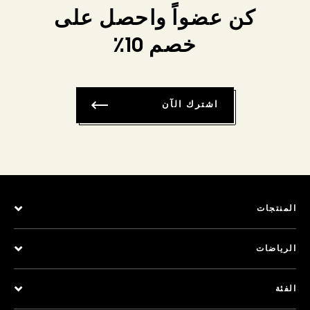
كن عضواً واحصل على
خصم 10٪
اشترك الآن
المنتجات
الرياضات
الفئة