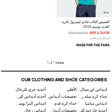
-50%
القميص الثالث لنادي ليفربول لكرة
القدم موسم 25/26
Price Reduced From
To
EGP 9,499.00
EGP 4,749.50
الرجال كرة القدم
MADE FOR THE FANS
صفحة
1 ل 1
OUR CLOTHING AND SHOE CATEGORIES
اديداس اورجينال رجالي
الأهلي
أحذية جري للرجال
حذاء كرة سلة رجالي
تخفيضات أديداس
أحذية أديداس للرجال
اديداس سامبا
حذاء كرة قدم
اديداس الترا بوست للرجال
أحذية خارجية للرجال
تخفيضات أديداس للرجال
أديداس رجال