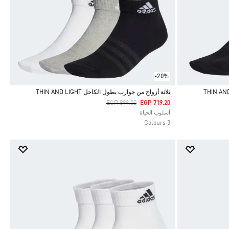
-20%
ثلاثة أزواج من جوارب بطول الكاحل THIN AND LIGHT
Price Reduced From
To
EGP 899.00
EGP 719.20
Selected
أسلوب الحياة
3 Colours