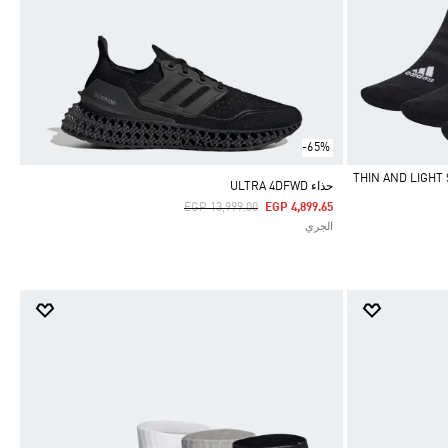
-65%
THIN AND LIGHT SPORTSW-
حذاء ULTRA 4DFWD
Price Reduced From
To
EGP 13,999.00
EGP 4,899.65
الجري