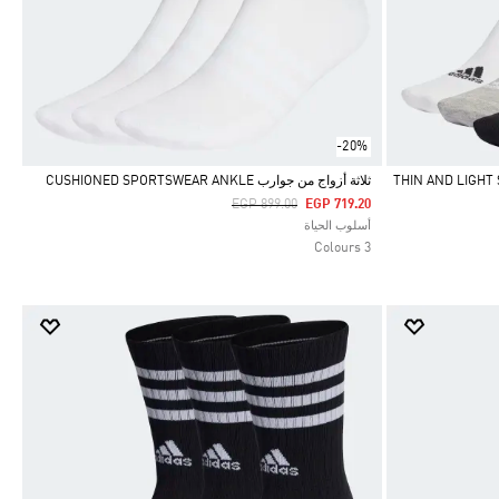
-20%
THIN AND LIGHT SPORTSW-
ثلاثة أزواج من جوارب CUSHIONED SPORTSWEAR ANKLE
Price Reduced From
To
EGP 899.00
EGP 719.20
Selected
أسلوب الحياة
3 Colours