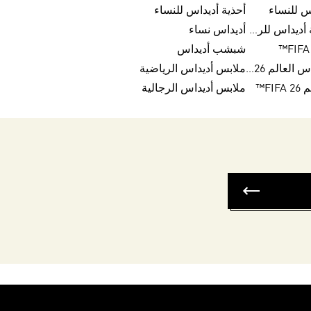
س للنساء
أحذية أديداس للنساء
تخفيضات أحذية أديداس للرجال
أديداس نساء
شبشب أديداس
كرات تريندا لكأس العالم FIFA 26™
ملابس أديداس الرياضية
FI™
ملابس أديداس الرجالية