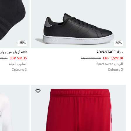
-35%
-20%
حذاء ADVANTAGE
ثلاثة أزواج من جوارب NED SPORTSWEAR ANKLE
 Reduced From
To
Price Reduced From
To
99.00
EGP 584.35
EGP 6,999.00
EGP 5,599.20
Selected
Selected
الرجال Sportswear
أسلوب الحياة
3 Colours
3 Colours