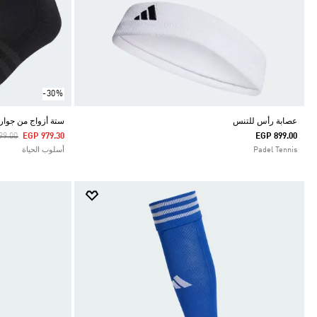
-30%
عصابة رأس للتنس
ستة أزواج من جوارب NED SPORTSWEAR ANKLE
educed From
To
99.00
EGP 979.30
EGP 899.00
Padel Tennis
أسلوب الحياة