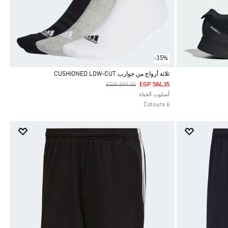
-35%
ثلاثة أزواج من جوارب CUSHIONED LOW-CUT
Price Reduced From
To
EGP 899.00
EGP 584.35
Selected
أسلوب الحياة
6 Colours