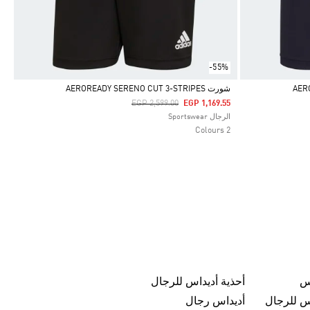
-55%
شورت AEROREADY SERENO CUT 3-STRIPES
Price Reduced From
To
EGP 2,599.00
EGP 1,169.55
Selected
الرجال Sportswear
2 Colours
س
أحذية أديداس للرجال
س للرجال
أديداس رجال