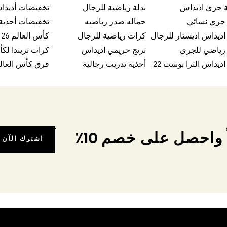
 جري اديداس
بدلة رياضية للرجال
تخفيضات أديدا
 جري نسائي
حماله صدر رياضيه
اديداس اديستار للرجال
كرات رياضية للرجال
كأس العالم FIFA 26™
 رياضي للجري
ترنج حريمي اديداس
اديداس الترا بوست 22
أحذية تدريب رجالية
فرق كأس العالم FA 26
واحصل على خصم 10٪
اشترك الآن