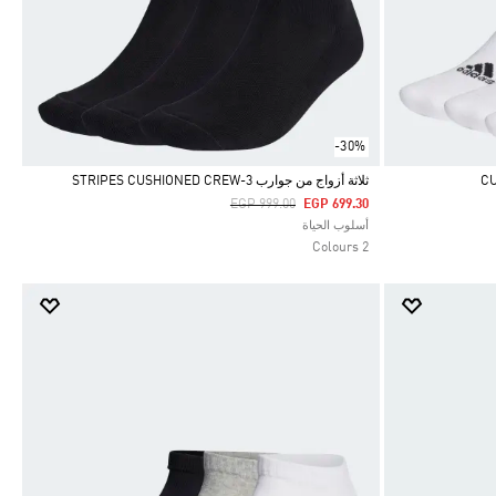
-30%
ثلاثة أزواج من جوارب 3-STRIPES CUSHIONED CREW
Price Reduced From
To
EGP 999.00
EGP 699.30
Selected
أسلوب الحياة
2 Colours