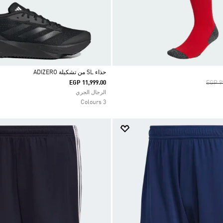
حذاء SL من تشكيلة ADIZERO
Price
EGP 11,999.00
EGP 9
Selected
الرجال الجري
3 Colours