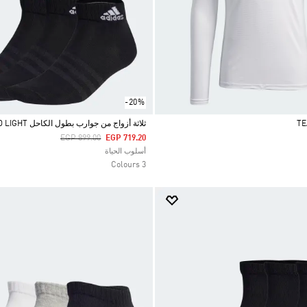
-20%
ثلاثة أزواج من جوارب بطول الكاحل THIN AND LIGHT
Price Reduced From
To
EGP 899.00
EGP 719.20
Selected
أسلوب الحياة
3 Colours