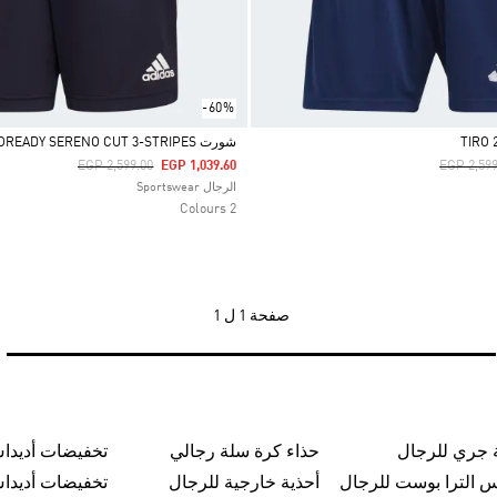
-60%
شورت AEROREADY SERENO CUT 3-STRIPES
Price Reduced From
To
Price Re
EGP 2,599.00
EGP 1,039.60
EGP 2,599
Selected
الرجال Sportswear
2 Colours
صفحة
1 ل 1
 جري للرجال
حذاء كرة سلة رجالي
تخفيضات أديدا
س الترا بوست للرجال
أحذية خارجية للرجال
تخفيضات أديدا