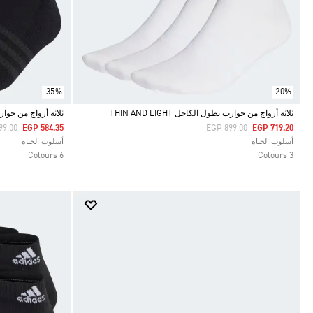
-35%
-20%
ثلاثة أزواج من جوارب بطول الكاحل THIN AND LIGHT
ثلاثة أزواج من جوارب IONED LOW-CUT
 Reduced From
To
Price Reduced From
To
99.00
EGP 584.35
EGP 899.00
EGP 719.20
Selected
Selected
أسلوب الحياة
أسلوب الحياة
6 Colours
3 Colours