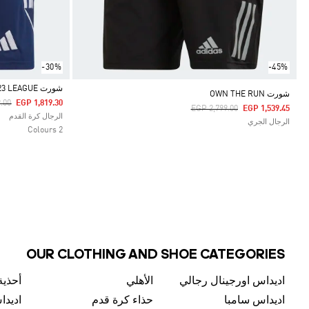
-30%
-45%
شورت TIRO 23 LEAGUE
شورت OWN THE RUN
duced From
To
.00
EGP 1,819.30
Price Reduced From
To
EGP 2,799.00
EGP 1,539.45
Selected
الرجال كرة القدم
الرجال الجري
2 Colours
OUR CLOTHING AND SHOE CATEGORIES
اديداس اورجينال رجالي
الأهلي
أحذية
اديداس سامبا
حذاء كرة قدم
اديدا