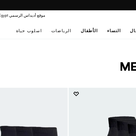
Pause
فاليو: اشتر اللأن و ادفع لاحقا
promotion
موقع أديداس الرسمي Egypt
rotation
ال
النساء
الأطفال
الرياضات
اسلوب حياة
ME