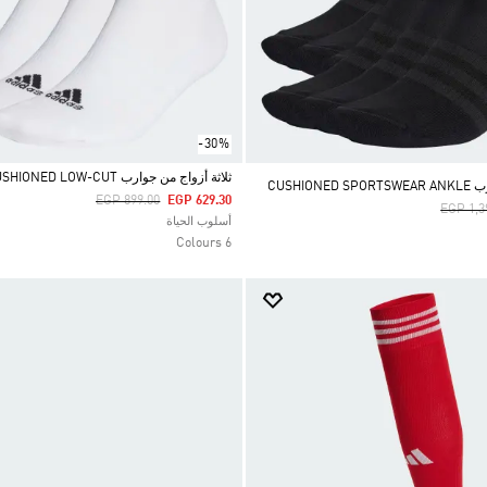
-30%
ثلاثة أزواج من جوارب CUSHIONED LOW-CUT
CUSHIO
Price Reduced From
To
EGP 899.00
EGP 629.30
Price R
EGP 1,3
Selected
أسلوب الحياة
6 Colours