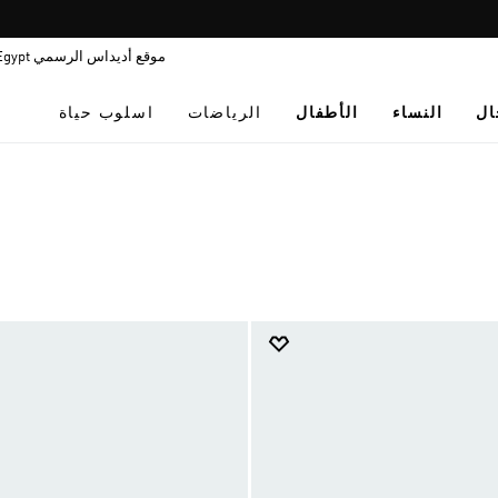
Pause
promotion
موقع أديداس الرسمي Egypt
rotation
ال
النساء
الأطفال
الرياضات
اسلوب حياة