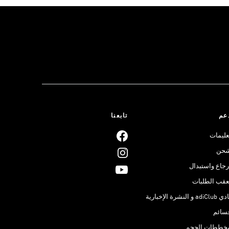
عم
تابعنا
عليمات
حن
رجاع واستبدال
عقب الطلبات
adiClub و النشرة الإخبارية
سائم
خططات الحجم