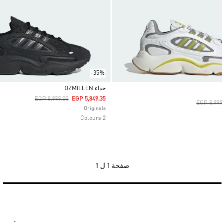
-35%
حذاء OZMILLEN
Price Reduced From
To
EGP 8,999.00
EGP 5,849.35
Price Re
EGP 8,999
Selected
Originals
2 Colours
صفحة
1 ل 1