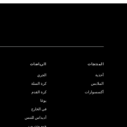
المنتجات
الرياضات
أحذية
الجري
الملابس
كرة السلة
أكسسوارات
كرة القدم
يوغا
في الخارج
أديداس للتنس
جيم وتدريب