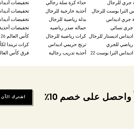
 جري للرجال
حذاء كرة سلة رجالي
تخفيضات أديدا
س الترا بوست للرجال
أحذية خارجية للرجال
تخفيضات أديدا
 جري اديداس
بدلة رياضية للرجال
تخفيضات أديدا
 جري نسائي
حماله صدر رياضيه
اديداس اديستار للرجال
كرات رياضية للرجال
كأس العالم FIFA 26™
 رياضي للجري
ترنج حريمي اديداس
اديداس الترا بوست 22
أحذية تدريب رجالية
فرق كأس العالم FA 26
واحصل على خصم 10٪
اشترك الآن