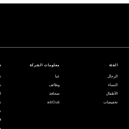
الفئة
معلومات الشركة
د
الرجال
عنا
ت
النساء
وظائف
ش
الأطفال
صحافة
ا
تخفيضات
adiClub
ت
نادي 
ق
م