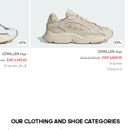
-45%
-55%
حذاء OZMILLEN
حذاء OZMILLEN
Price Reduced From
To
EGP 8,999.00
EGP 4,049.55
duced From
To
.00
EGP 4,949.45
Selected
Originals
الرجال Originals
2 Colours
OUR CLOTHING AND SHOE CATEGORIES