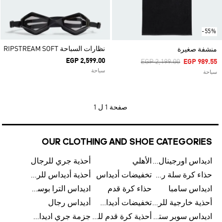
-55%
نظارات السباحة RIPSTREAM SOFT
منشفة صغيرة
EGP 2,599.00
Price Reduced From
To
EGP 2,199.00
EGP 989.55
سباحة
سباحة
صفحة
1 ل 1
OUR CLOTHING AND SHOE CATEGORIES
اديداس اورجينال رجالي
الأهلي
أحذية جري للرجال
حذاء كرة سلة رجالي
تخفيضات أديداس
أحذية أديداس للرجال
اديداس سامبا
حذاء كرة قدم
اديداس الترا بوست للرجال
أحذية خارجية للرجال
تخفيضات أديداس للرجال
أديداس رجال
اديداس سوبر ستار رجالي
أحذية كرة قدم للرجال
جزمة جري اديداس