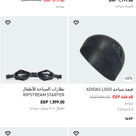
Price Reduced From
To
EGP 799.00
EGP 519.35
EGP 1,799.00
النساء سباحة
سباحة
-45%
نظارات السباحة للأطفال
قبعة سباحة ADIDAS LOGO
RIPSTREAM STARTER
Price Reduced From
To
EGP 859.00
EGP 446.68
EGP 1,599.00
سباحة
اطفال 4-8 سنوات سباحة
2 Colours
جديد