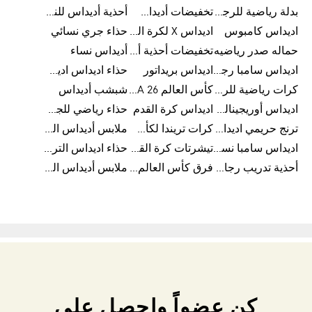
بدلة رياضية للرجال
تخفيضات أديداس للنساء
أحذية أديداس للنساء
اديداس كامبوس
اديداس X لكرة القدم
حذاء جري نسائي
حماله صدر رياضيه
تخفيضات أحذية أديداس للرجال
أديداس نساء
اديداس سامبا رجالي
اديداس بريداتور
حذاء اديداس اديستار للرجال
كرات رياضية للرجال
كأس العالم FIFA 26™
شبشب أديداس
اديداس أوريجينالز للنساء
اديداس كرة القدم
حذاء رياضي للجري
ترنج حريمي اديداس
كرات تريندا لكأس العالم FIFA 26™
ملابس أديداس الرياضية
اديداس سامبا نسائي
تيشرتات كرة القدم
حذاء اديداس الترا بوست 22
أحذية تدريب رجالية
فرق كأس العالم FIFA 26™
ملابس أديداس الرجالية
كن عضواً واحصل على