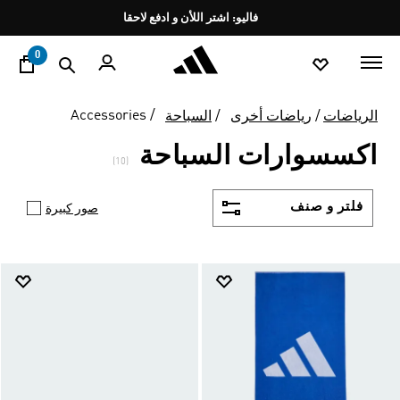
ا
Pause
فاليو: اشتر اللأن و ادفع لاحقا
promotion
rotation
0
Accessories
الرياضات
رياضات أخرى
السباحة
اكسسوارات السباحة
(10)
فلتر و صنف
صور كبيرة