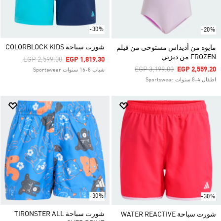
-30%
-20%
شورت سباحة COLORBLOCK KIDS
مايوه من أديداس مستوحى من فيلم
FROZEN من ديزني
Price Reduced From
To
EGP 2,599.00
EGP 1,819.30
Price Reduced From
To
EGP 3,199.00
EGP 2,559.20
شباب 8-16 سنوات Sportswear
اطفال 4-8 سنوات Sportswear
-30%
-30%
شورت سباحة TIRONSTER ALL
شورت سباحة WATER REACTIVE