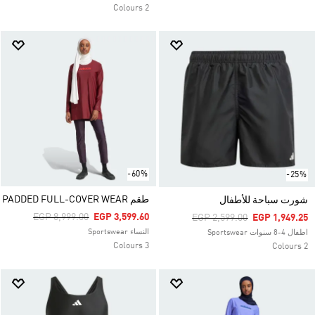
2 Colours
-60%
-25%
طقم PADDED FULL-COVER WEAR
شورت سباحة للأطفال
Price Reduced From
To
EGP 8,999.00
EGP 3,599.60
Price Reduced From
To
EGP 2,599.00
EGP 1,949.25
النساء Sportswear
اطفال 4-8 سنوات Sportswear
3 Colours
2 Colours