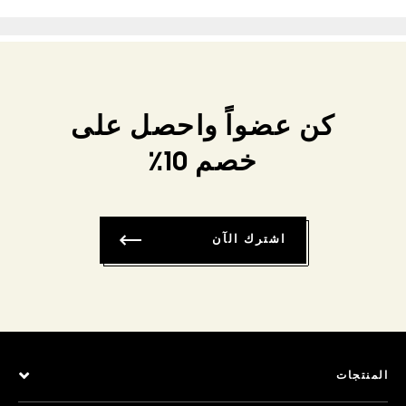
كن عضواً واحصل على
خصم 10٪
اشترك الآن
المنتجات