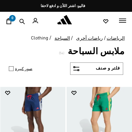
ا
Pause
promotion
rotation
0
Clothing
الرياضات
رياضات أخرى
السباحة
ملابس السباحة
(54)
فلتر و صنف
صور كبيرة