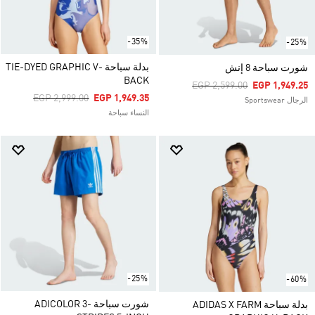
-35%
-25%
بدلة سباحة TIE-DYED GRAPHIC V-
شورت سباحة 8 إنش
BACK
Price Reduced From
To
EGP 2,599.00
EGP 1,949.25
Price Reduced From
To
EGP 2,999.00
EGP 1,949.35
الرجال Sportswear
النساء سباحة
-25%
-60%
شورت سباحة ADICOLOR 3-
بدلة سباحة ADIDAS X FARM