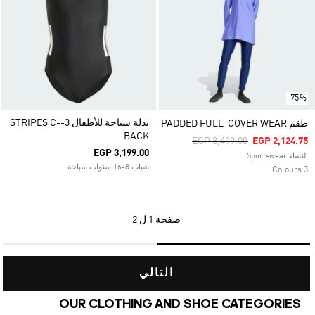
-75%
بدلة سباحة للأطفال 3-STRIPES C-
طقم PADDED FULL-COVER WEAR
BACK
Price Reduced From
To
EGP 8,499.00
EGP 2,124.75
EGP 3,199.00
النساء Sportswear
شباب 8-16 سنوات سباحة
3 Colours
صفحة
1 ل 2
التالي
OUR CLOTHING AND SHOE CATEGORIES