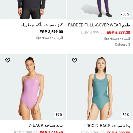
-30%
كنزة سباحة بأكمام طويلة
طقم PADDED FULL-COVER WEAR
EGP 3,599.00
Price Reduced From
To
EGP 8,999.00
EGP 6,299.30
الرجال Sportswear
النساء Sportswear
3 Colours
-60%
-50%
بدلة سباحة V-BACK
بدلة سباحة LOGO C-BACK
Price Reduced From
To