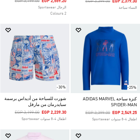
Price Reduced From
To
EGP 3,199.00
EGP 2,559.20
Price Reduced From
To
EGP 3,399.00
EGP 2,379.30
الرجال Sportswear
النساء سباحة
2 Colours
-30%
-25%
شورت للسباحة من أديداس برسمة
كنزة سباحة ADIDAS MARVEL
سبايدرمان من مارفل
SPIDER-MAN
Price Reduced From
To
EGP 3,199.00
EGP 2,239.30
Price Reduced From
To
EGP 3,399.00
EGP 2,549.25
اطفال 4-8 سنوات Sportswear
اطفال 4-8 سنوات Sportswear