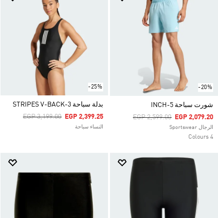
-25%
-20%
بدلة سباحة 3-STRIPES V-BACK
شورت سباحة 5-INCH
Price Reduced From
To
EGP 3,199.00
EGP 2,399.25
Price Reduced From
To
EGP 2,599.00
EGP 2,079.20
النساء سباحة
الرجال Sportswear
4 Colours