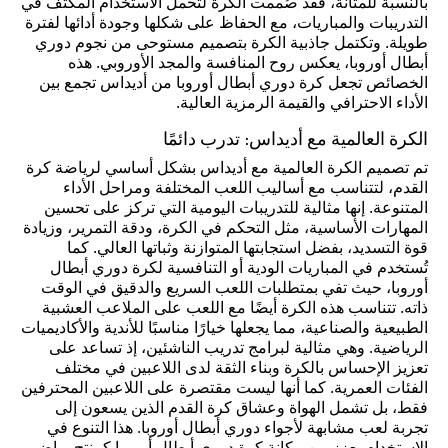
بالنسبة للمتانة، فقد صُممت الكرة لتحمل الاستخدام المكثف في
التدريبات والمباريات، مع الحفاظ على شكلها وجودة أدائها لفترة
طويلة. وتكتمل جاذبية الكرة بتصميم مستوحى من نجوم دوري
أبطال أوروبا، يعكس روح المنافسة والمجد الأوروبي. هذه
الخصائص تجعل كرة دوري أبطال أوروبا من أديداس تجمع بين
الأداء الاحترافي والقيمة الرمزية العالية.
الكرة العالمية مع أديداس: تدرب دائمًا
تم تصميم الكرة العالمية مع أديداس بشكل أساسي لرياضة كرة
القدم، لتتناسب مع أساليب اللعب المختلفة ومراحل الأداء
المتنوعة. إنها مثالية للتدريبات اليومية التي تركز على تحسين
المهارات الأساسية، مثل التحكم في الكرة، ودقة التمرير، وزيادة
قوة التسديد، بفضل استجابتها المتوازنة وثباتها العالي. كما
تُستخدم في المباريات الودية أو التنافسية لكرة دوري أبطال
أوروبا، حيث تفي بمتطلبات اللعب السريع والدقيق في الوقت
ذاته. تتناسب هذه الكرة أيضًا مع اللعب على الملاعب العشبية
الطبيعية والصناعية، مما يجعلها خيارًا مناسبًا للأندية والأكاديميات
الرياضية. وهي مثالية لبرامج تدريب الناشئين، إذ تساعد على
تعزيز الإحساس بالكرة وبناء الثقة لدى اللاعبين في مختلف
الفئات العمرية. كما أنها ليست مقتصرة على اللاعبين المحترفين
فقط، بل تشمل الهواة وعشاق كرة القدم الذين يسعون إلى
تجربة لعب مشابهة لأجواء دوري أبطال أوروبا. هذا التنوع في