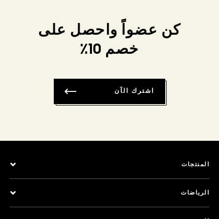
كن عضواً واحصل على
خصم 10٪
اشترك الآن
المنتجات
الرياضات