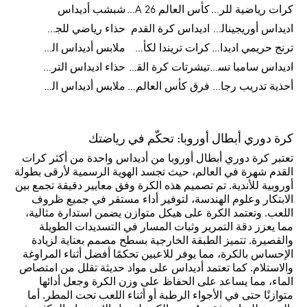
كرات رياضية للرجال
كأس العالم FIFA 26™
شبشب أديداس
اديداس أوريجينالز للنساء
اديداس كرة القدم
حذاء رياضي للجري
ترنج حريمي اديداس
كرات تريندا لكأس العالم FIFA 26™
ملابس أديداس الرياضية
اديداس سامبا نسائي
تيشرتات كرة القدم
حذاء اديداس الترا بوست 22
أحذية تدريب رجالية
فرق كأس العالم FIFA 26™
ملابس أديداس الرجالية
كرة دوري أبطال أوروبا: تحكّم في رياضتك
تعتبر كرة دوري أبطال أوروبا من أديداس واحدة من أكثر كرات
القدم شهرة في العالم، حيث تجسد الهوية الرسمية لأرقى بطولة
أوروبية للأندية. تم تصميم هذه الكرة وفق معايير دقيقة تجمع بين
الابتكار وعلوم الهندسة، لتوفير أداء مستقر في جميع ظروف
اللعب. وتعتمد الكرة على هيكل متوازن يضمن استدارة مثالية،
مما يعزز دقة التمرير وثبات المسار في التسديدات الطويلة
والقصيرة. تتميز الطبقة الخارجية بسطح مصمم بعناية لزيادة
الإحساس بالكرة، مما يوفر للاعبين تحكمًا أفضل أثناء المراوغة
والاستلام. كما تعتمد أديداس على مواد حديثة تقلل من امتصاص
الماء، مما يساعد على الحفاظ على وزن الكرة وجعل أدائها
متوازنًا حتى في الأجواء الرطبة أو أثناء اللعب تحت المطر. أما