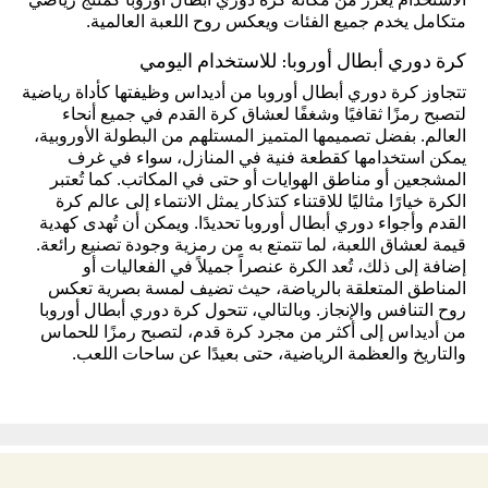
الاستخدام يعزز من مكانة كرة دوري أبطال أوروبا كمنتج رياضي
متكامل يخدم جميع الفئات ويعكس روح اللعبة العالمية.
كرة دوري أبطال أوروبا: للاستخدام اليومي
تتجاوز كرة دوري أبطال أوروبا من أديداس وظيفتها كأداة رياضية
لتصبح رمزًا ثقافيًا وشغفًا لعشاق كرة القدم في جميع أنحاء
العالم. بفضل تصميمها المتميز المستلهم من البطولة الأوروبية،
يمكن استخدامها كقطعة فنية في المنازل، سواء في غرف
المشجعين أو مناطق الهوايات أو حتى في المكاتب. كما تُعتبر
الكرة خيارًا مثاليًا للاقتناء كتذكار يمثل الانتماء إلى عالم كرة
القدم وأجواء دوري أبطال أوروبا تحديدًا. ويمكن أن تُهدى كهدية
قيمة لعشاق اللعبة، لما تتمتع به من رمزية وجودة تصنيع رائعة.
إضافة إلى ذلك، تُعد الكرة عنصراً جميلاً في الفعاليات أو
المناطق المتعلقة بالرياضة، حيث تضيف لمسة بصرية تعكس
روح التنافس والإنجاز. وبالتالي، تتحول كرة دوري أبطال أوروبا
من أديداس إلى أكثر من مجرد كرة قدم، لتصبح رمزًا للحماس
والتاريخ والعظمة الرياضية، حتى بعيدًا عن ساحات اللعب.