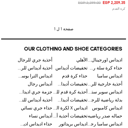
Price Reduced From
To
EGP 3,399.00
EGP 2,209.35
كرة القدم
صفحة
1 ل 1
OUR CLOTHING AND SHOE CATEGORIES
اديداس اورجينال رجالي
الأهلي
أحذية جري للرجال
حذاء كرة سلة رجالي
تخفيضات أديداس
أحذية أديداس للرجال
اديداس سامبا
حذاء كرة قدم
اديداس الترا بوست للرجال
أحذية خارجية للرجال
تخفيضات أديداس للرجال
أديداس رجال
اديداس سوبر ستار رجالي
أحذية كرة قدم للرجال
جزمة جري اديداس
بدلة رياضية للرجال
تخفيضات أديداس للنساء
أحذية أديداس للنساء
اديداس كامبوس
اديداس X لكرة القدم
حذاء جري نسائي
حماله صدر رياضيه
تخفيضات أحذية أديداس للرجال
أديداس نساء
اديداس سامبا رجالي
اديداس بريداتور
حذاء اديداس اديستار للرجال