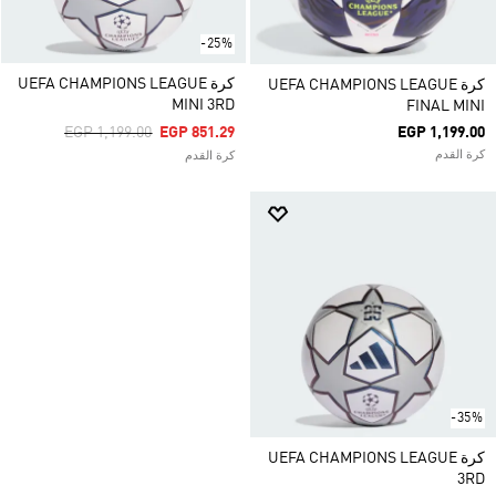
-25%
كرة UEFA CHAMPIONS LEAGUE
كرة UEFA CHAMPIONS LEAGUE
MINI 3RD
FINAL MINI
Price Reduced From
To
EGP 1,199.00
EGP 851.29
EGP 1,199.00
كرة القدم
كرة القدم
-35%
كرة UEFA CHAMPIONS LEAGUE
3RD