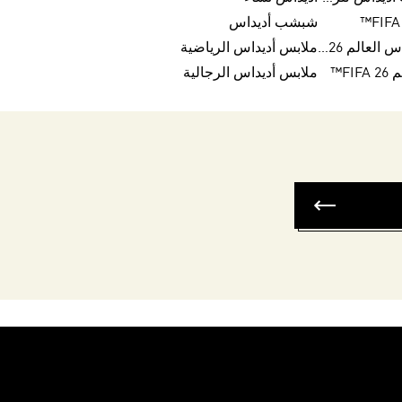
شبشب أديداس
كرات تريندا لكأس العالم FIFA 26™
ملابس أديداس الرياضية
FI™
ملابس أديداس الرجالية