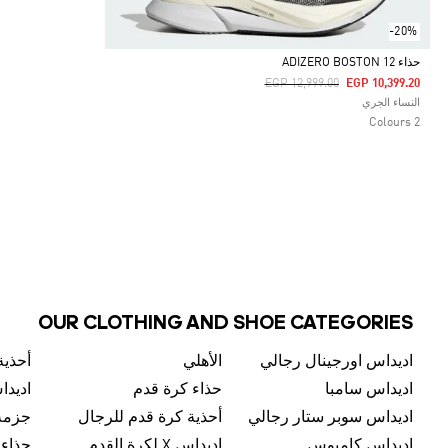
-20%
حذاء ADIZERO BOSTON 12
Price Reduced From
To
EGP 12,999.00
EGP 10,399.20
Selected
النساء الجري
2 Colours
OUR CLOTHING AND SHOE CATEGORIES
اديداس اورجينال رجالي
الأهلي
أحذية
اديداس سامبا
حذاء كرة قدم
اديدا
اديداس سوبر ستار رجالي
أحذية كرة قدم للرجال
جزمة
اديداس كامبوس
اديداس X لكرة القدم
حذاء