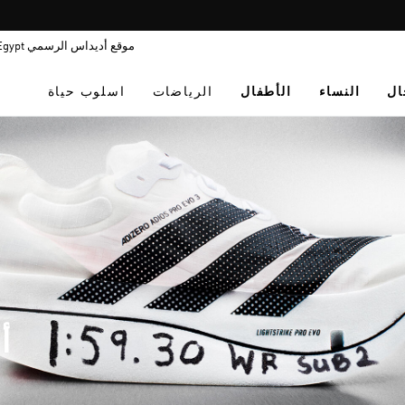
Pause
promotion
موقع أديداس الرسمي Egypt
rotation
ال
النساء
الأطفال
الرياضات
اسلوب حياة
أ