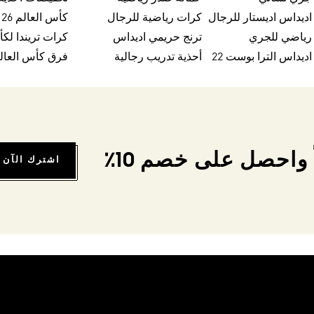
اديداس اديستار للرجال
كرات رياضية للرجال
كأس العالم FIFA 26™
 رياضي للجري
ترنج حريمي اديداس
اديداس الترا بوست 22
أحذية تدريب رجالية
فرق كأس العالم FA 26
واحصل على خصم 10٪
اشترك الآن