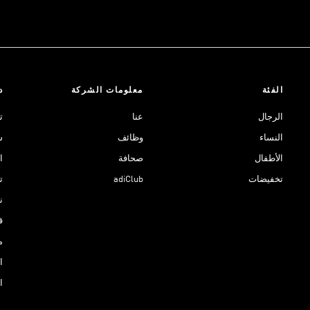
الفئة
معلومات الشركة
د
الرجال
عنا
ت
النساء
وظائف
ش
الأطفال
صحافة
ا
تخفيضات
adiClub
ت
نادي 
ق
م
ا
ا