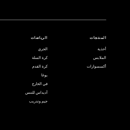
المنتجات
الرياضات
أحذية
الجري
الملابس
كرة السلة
أكسسوارات
كرة القدم
يوغا
في الخارج
أديداس للتنس
جيم وتدريب