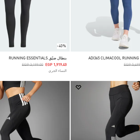
-40%
بنطال ضيّق RUNNING ESSENTIALS
Price Reduced From
To
Price Re
EGP 3,199.00
EGP 1,919.40
EGP 5,499
النساء الجري