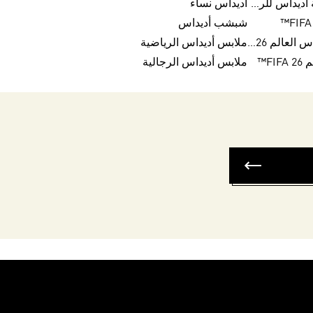
تخفيضات أحذية أديداس للرجال
أديداس نساء
شبشب أديداس
كرات تريندا لكأس العالم FIFA 26™
ملابس أديداس الرياضية
FI™
ملابس أديداس الرجالية