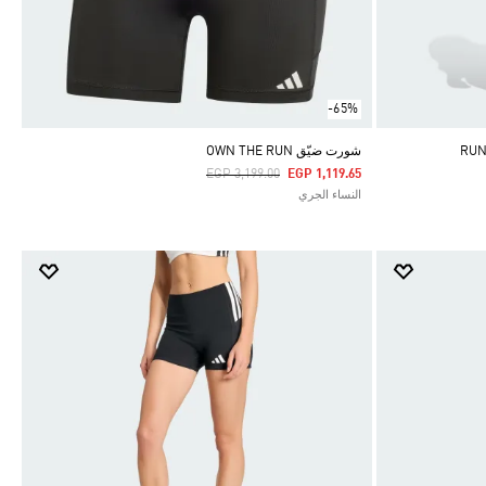
-65%
شورت ضيّق OWN THE RUN
Price Reduced From
To
EGP 3,199.00
EGP 1,119.65
النساء الجري