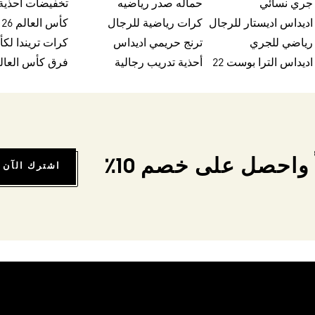
 جري نسائي
حماله صدر رياضيه
اديداس اديستار للرجال
كرات رياضية للرجال
كأس العالم FIFA 26™
 رياضي للجري
ترنج حريمي اديداس
اديداس الترا بوست 22
أحذية تدريب رجالية
فرق كأس العالم FA 26
واحصل على خصم 10٪
اشترك الآن