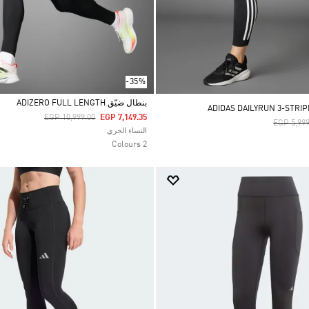
-35%
بنطال ضيّق ADIZERO FULL LENGTH
Price Reduced From
To
EGP 10,999.00
EGP 7,149.35
Price Re
EGP 5,999
Selected
النساء الجري
2 Colours