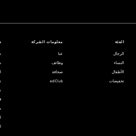
الفئة
معلومات الشركة
د
الرجال
عنا
ت
النساء
وظائف
ش
الأطفال
صحافة
ا
تخفيضات
adiClub
ت
نادي 
ق
م
ا
ا