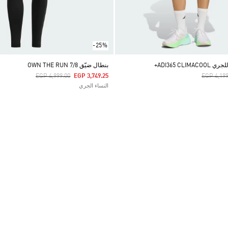
-25%
ADI365 CL+
بنطال ضيّق OWN THE RUN 7/8
Price Reduced From
To
Price Re
EGP 4,999.00
EGP 3,749.25
EGP 4,199
النساء الجري