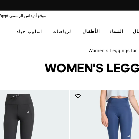
Pause
فاليو: اشتر اللأن و ادفع لاحقا
promotion
موقع أديداس الرسمي Egypt
rotation
ال
النساء
الأطفال
الرياضات
اسلوب حياة
Women's Leggings for
WOMEN'S LEGG