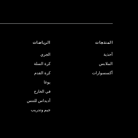
المنتجات
الرياضات
أحذية
الجري
الملابس
كرة السلة
أكسسوارات
كرة القدم
يوغا
في الخارج
أديداس للتنس
جيم وتدريب