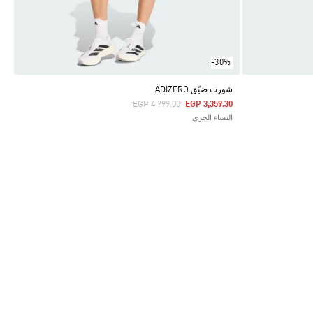
-30%
شورت ضيّق ADIZERO
Price Reduced From
To
EGP 4,799.00
EGP 3,359.30
النساء الجري