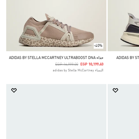
-40%
حذاء ADIDAS BY STELLA MCCARTNEY ULTRABOOST DNA
Price Reduced From
To
EGP 16,999.00
EGP 10,199.40
النساء adidas by Stella McCartney