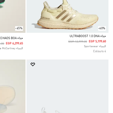
-65%
-60%
حذاء ULTRABOOST 1.0 DNA
حذاء ADIDAS BY STELLA MCCARTNEY CODECHAOS BOA
Price Reduced From
To
EGP 12,999.00
EGP 5,199.60
uced From
To
.00
EGP 6,299.65
Selected
النساء Sportswear
النساء adidas by Stella McCartney
4 Colours