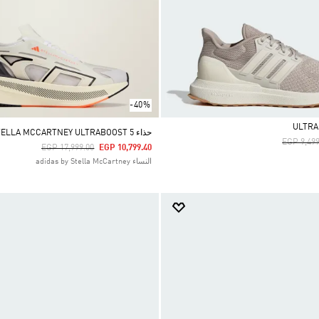
-40%
حذاء ADIDAS BY STELLA MCCARTNEY ULTRABOOST 5
Price Re
EGP 9,499
Price Reduced From
To
EGP 17,999.00
EGP 10,799.40
النساء adidas by Stella McCartney