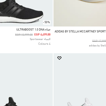
-50%
حذاء ULTRABOOST 1.0 DNA
ADIDAS BY STELLA MCCARTNEY SPORTSWE
Price Reduced From
To
EGP 12,999.00
EGP 6,499.00
Selected
النساء Sportswear
Price Red
EGP 17,999
4 Colours