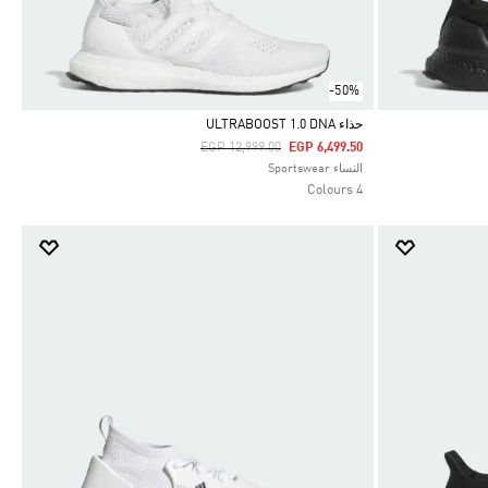
-50%
حذاء ULTRABOOST 1.0 DNA
Price Reduced From
To
EGP 12,999.00
EGP 6,499.50
Selected
النساء Sportswear
4 Colours