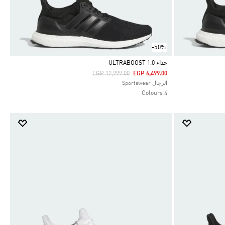
-50%
حذاء ULTRABOOST 1.0
Price Reduced From
To
EGP 12,999.00
EGP 6,499.00
Selected
الرجال Sportswear
4 Colours