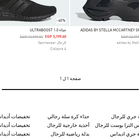
-60%
حذاء ULTRABOOST 1.0
Price Reduced From
To
Price Red
EGP 12,999.00
EGP 5,199.60
EGP 23,999
Selected
الرجال Sportswear
4 Colours
صفحة
1 ل 1
 جري للرجال
حذاء كرة سلة رجالي
تخفيضات أديدا
س الترا بوست للرجال
أحذية خارجية للرجال
تخفيضات أديدا
 جري اديداس
بدلة رياضية للرجال
تخفيضات أديدا