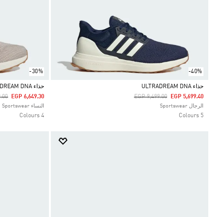
-30%
-40%
حذاء ULTRADREAM DNA
حذاء ULTRADREAM DNA
duced From
To
Price Reduced From
To
.00
EGP 6,649.30
EGP 9,499.00
EGP 5,699.40
Selected
Selected
الرجال Sportswear
النساء Sportswear
4 Colours
5 Colours