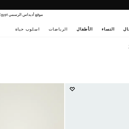
Pause
فاليو: اشتر اللأن و ادفع لاحقا
promotion
موقع أديداس الرسمي Egypt
rotation
ال
النساء
الأطفال
الرياضات
اسلوب حياة