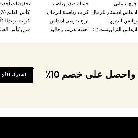
 جري نسائي
حماله صدر رياضيه
اديداس اديستار للرجال
كرات رياضية للرجال
كأس العالم FIFA 26™
 رياضي للجري
ترنج حريمي اديداس
اديداس الترا بوست 22
أحذية تدريب رجالية
فرق كأس العالم FA 26
واحصل على خصم 10٪
اشترك الآن