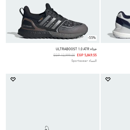
-55%
حذاء ULTRABOOST 1.0 ATR
Price Reduced From
To
EGP 12,999.00
EGP 5,849.55
النساء Sportswear