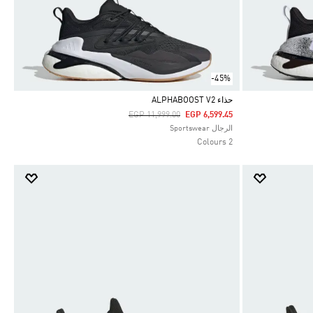
-45%
حذاء ALPHABOOST V2
Price Reduced From
To
EGP 11,999.00
EGP 6,599.45
Selected
الرجال Sportswear
2 Colours