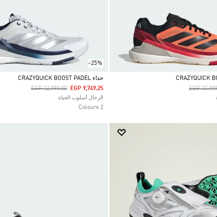
-25%
حذاء CRAZYQUICK BOOST PADEL
Price Reduced From
To
Price Red
EGP 12,999.00
EGP 9,749.25
EGP 12,999
Selected
الرجال أسلوب الحياة
2 Colours