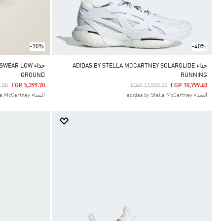
-70%
-40%
حذاء ADIDAS BY STELLA MCCARTNEY SOLARGLIDE
حذاء AR LOW
GROUND
RUNNING
uced From
To
Price Reduced From
To
.00
EGP 5,399.70
EGP 17,999.00
EGP 10,799.40
النساء adidas by Stella McCartney
النساء adidas by Stella McCartney