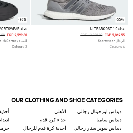
-60%
-55%
حذاء ULTRABOOST 1.0
حذاء ADIDAS BY STELLA MCCARTNEY SPORTSWEAR
uced From
To
Price Reduced From
To
.00
EGP 9,599.60
EGP 12,999.00
EGP 5,849.55
Selected
Selected
الرجال Sportswear
النساء adidas by Stella McCartney
2 Colours
4 Colours
OUR CLOTHING AND SHOE CATEGORIES
اديداس اورجينال رجالي
الأهلي
أحذية
اديداس سامبا
حذاء كرة قدم
اديدا
اديداس سوبر ستار رجالي
أحذية كرة قدم للرجال
جزمة