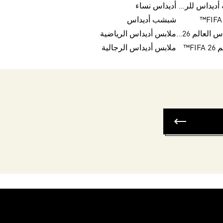
تخفيضات أحذية أديداس للرجال
أديداس نساء
شبشب أديداس
كرات تريندا لكأس العالم FIFA 26™
ملابس أديداس الرياضية
FI™
ملابس أديداس الرجالية