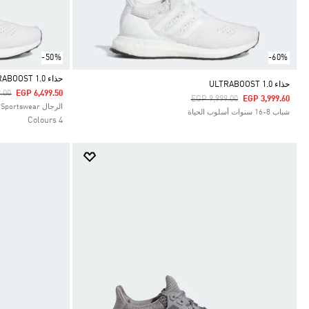
-50%
-60%
حذاء ULTRABOOST 1.0
حذاء ULTRABOOST 1.0
uced From
To
.00
EGP 6,499.50
Price Reduced From
To
EGP 9,999.00
EGP 3,999.60
Selected
الرجال Sportswear
شباب 8-16 سنوات أسلوب الحياة
4 Colours