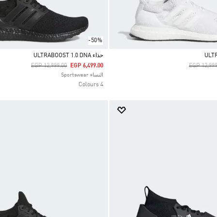
-50%
حذاء ULTRABOOST 1.0 DNA
Price Reduced From
To
Price Red
EGP 12,999.00
EGP 6,499.00
EGP 12,999
Selected
النساء Sportswear
4 Colours