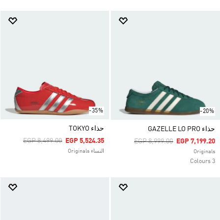
-35%
-20%
حذاء TOKYO
حذاء GAZELLE LO PRO
Price Reduced From
To
EGP 8,499.00
EGP 5,524.35
Price Reduced From
To
EGP 8,999.00
EGP 7,199.20
النساء Originals
Originals
3 Colours