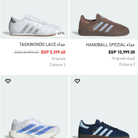
-40%
حذاء TAEKWONDO LACE
حذاء HANDBALL SPEZIAL
Price Reduced From
To
EGP 8,999.00
EGP 5,399.40
EGP 10,999.00
النساء Originals
Originals
2 Colours
3 Colours