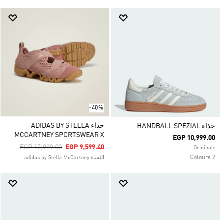
-40%
حذاء ADIDAS BY STELLA
حذاء HANDBALL SPEZIAL
MCCARTNEY SPORTSWEAR X
EGP 10,999.00
Price Reduced From
To
EGP 15,999.00
EGP 9,599.40
Originals
2 Colours
النساء adidas by Stella McCartney