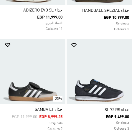
حذاء ADIZERO EVO SL
حذاء HANDBALL SPEZIAL
EGP 11,999.00
EGP 10,999.00
النساء الجري
Originals
11 Colours
5 Colours
-25%
حذاء SAMBA LT
حذاء SL 72 RS
Price Reduced From
To
EGP 11,999.00
EGP 8,999.25
EGP 9,499.00
Originals
Originals
3 Colours
2 Colours