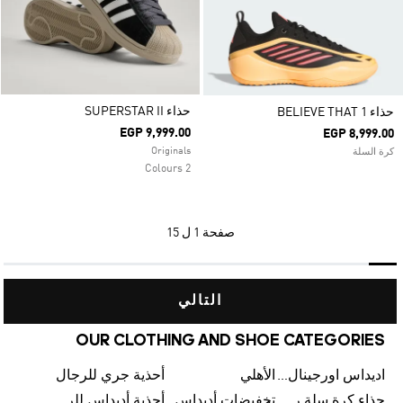
حذاء SUPERSTAR II
حذاء BELIEVE THAT 1
EGP 9,999.00
EGP 8,999.00
Originals
كرة السلة
2 Colours
صفحة
1 ل 15
التالي
OUR CLOTHING AND SHOE CATEGORIES
اديداس اورجينال رجالي
الأهلي
أحذية جري للرجال
حذاء كرة سلة رجالي
تخفيضات أديداس
أحذية أديداس للرجال