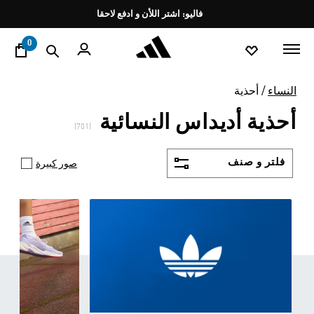
ا
Pause
promotion
rotation
0
النساء
أحذية
أحذية أديداس النسائية
(701)
فلتر و صنف
صور كبيرة