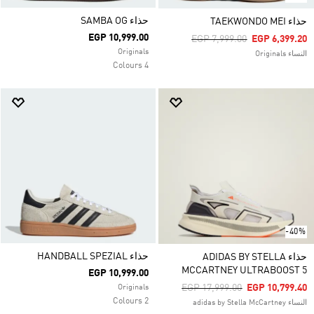
حذاء SAMBA OG
حذاء TAEKWONDO MEI
EGP 10,999.00
Price Reduced From
To
EGP 7,999.00
EGP 6,399.20
Originals
النساء Originals
4 Colours
-40%
حذاء HANDBALL SPEZIAL
حذاء ADIDAS BY STELLA
MCCARTNEY ULTRABOOST 5
EGP 10,999.00
Price Reduced From
To
EGP 17,999.00
EGP 10,799.40
Originals
2 Colours
النساء adidas by Stella McCartney