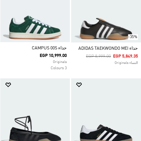
-35%
حذاء CAMPUS 00S
حذاء ADIDAS TAEKWONDO MEI
EGP 10,999.00
Price Reduced From
To
EGP 8,999.00
EGP 5,849.35
Originals
النساء Originals
3 Colours