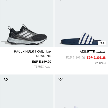
-25%
حذاء TRACEFINDER TRAIL
شبشب ADILETTE
RUNNING
Price Reduced From
To
EGP 3,199.00
EGP 2,303.28
EGP 5,499.00
Originals
النساء TERREX