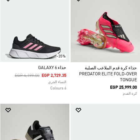
-35%
حذاء GALAXY 6
حذاء كرة قدم الملاعب الصلبة
PREDATOR ELITE FOLD-OVER
Price Reduced From
To
EGP 4,199.00
EGP 2,729.35
TONGUE
النساء الجري
EGP 25,999.00
6 Colours
كرة القدم