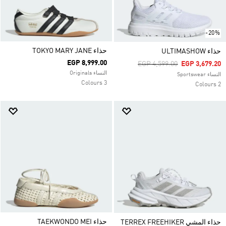
-20%
حذاء TOKYO MARY JANE
حذاء ULTIMASHOW
EGP 8,999.00
Price Reduced From
To
EGP 4,599.00
EGP 3,679.20
النساء Originals
النساء Sportswear
3 Colours
2 Colours
حذاء TAEKWONDO MEI
حذاء المشي TERREX FREEHIKER