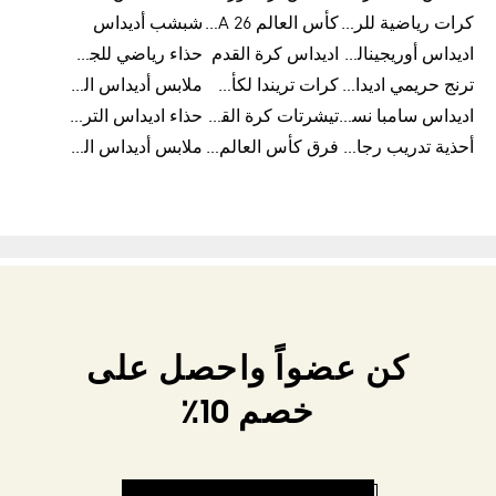
كرات رياضية للرجال
كأس العالم FIFA 26™
شبشب أديداس
اديداس أوريجينالز للنساء
اديداس كرة القدم
حذاء رياضي للجري
ترنج حريمي اديداس
كرات تريندا لكأس العالم FIFA 26™
ملابس أديداس الرياضية
اديداس سامبا نسائي
تيشرتات كرة القدم
حذاء اديداس الترا بوست 22
أحذية تدريب رجالية
فرق كأس العالم FIFA 26™
ملابس أديداس الرجالية
كن عضواً واحصل على
خصم 10٪