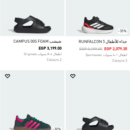
-35%
شبشب CAMPUS 00S FOAM
حذاء للأطفال RUNFALCON 5
EGP 3,199.00
Price Reduced From
To
EGP 3,199.00
EGP 2,079.35
اطفال 4-8 سنوات Originals
اطفال 1-4 سنوات Sportswear
2 Colours
3 Colours
-30%