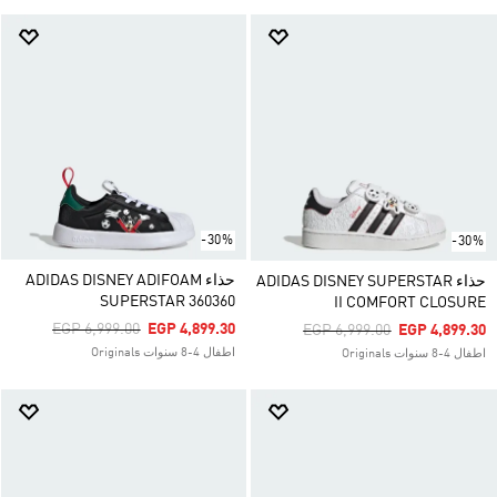
-30%
-30%
حذاء ADIDAS DISNEY ADIFOAM
حذاء ADIDAS DISNEY SUPERSTAR
SUPERSTAR 360360
II COMFORT CLOSURE
Price Reduced From
To
EGP 6,999.00
EGP 4,899.30
Price Reduced From
To
EGP 6,999.00
EGP 4,899.30
اطفال 4-8 سنوات Originals
اطفال 4-8 سنوات Originals