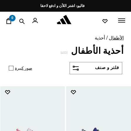
ا
Pause
promotion
rotation
0
الأطفال
أحذية
أحذية الأطفال
(403)
فلتر و صنف
صور كبيرة