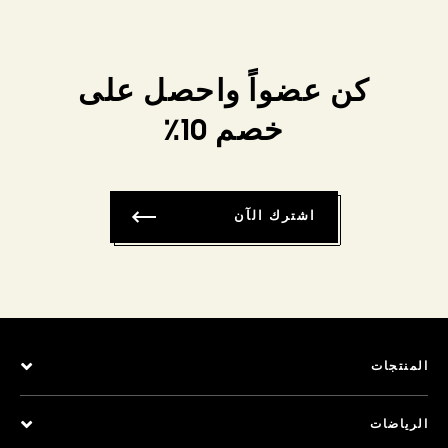
كن عضواً واحصل على
خصم 10٪
اشترك الآن
المنتجات
الرياضات