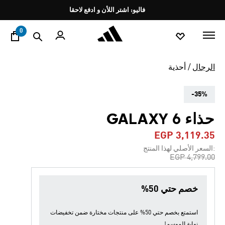
ا
Pause
فاليو: اشتر اللأن و ادفع لاحقا
promotion
rotation
0
الرجال
أحذية
-35%
حذاء GALAXY 6
EGP 3,119.35
:السعر الأصلي لهذا المنتج
Price reduced from
to
EGP 4,799.00
خصم حتي 50%
استمتع بخصم حتي 50% على منتجات مختارة ضمن
تخفيضات
نهاية الموسم
!