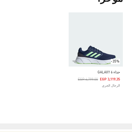
-35%
حذاء GALAXY 6
Price Reduced From
To
EGP 4,799.00
EGP 3,119.35
الرجال الجري