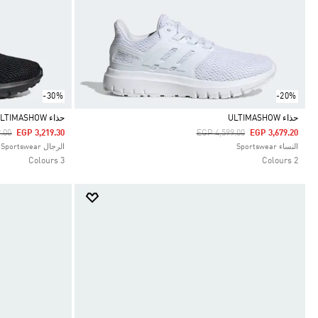
-30%
-20%
حذاء ULTIMASHOW
حذاء ULTIMASHOW
duced From
To
Price Reduced From
To
.00
EGP 3,219.30
EGP 4,599.00
EGP 3,679.20
Selected
Selected
النساء Sportswear
الرجال Sportswear
3 Colours
2 Colours