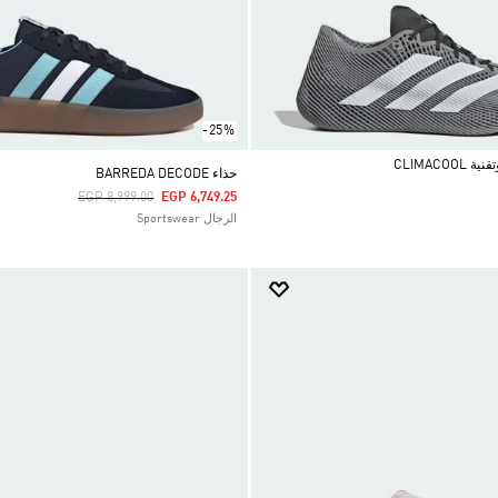
-25%
CLIMACO
حذاء BARREDA DECODE
Price Reduced From
To
EGP 8,999.00
EGP 6,749.25
الرجال Sportswear