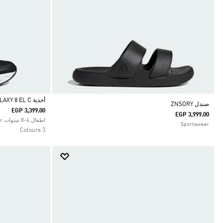
أحذية GALAXY 8 EL C
صندل ZNSORY
EGP 3,399.00
EGP 3,999.00
Selected
اطفال 4-8 سنوات Sportswear
Sportswear
3 Colours