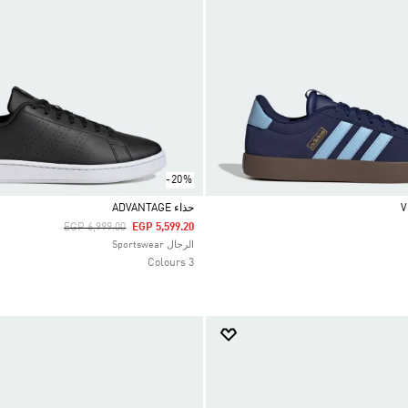
-20%
حذاء ADVANTAGE
Price Reduced From
To
EGP 6,999.00
EGP 5,599.20
Selected
الرجال Sportswear
3 Colours