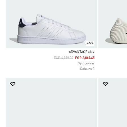
-45%
حذاء ADVANTAGE
Price Reduced From
To
EGP 6,999.00
EGP 3,849.45
Selected
Sportswear
3 Colours