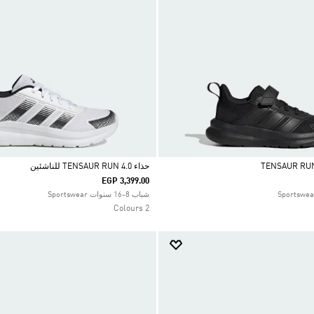
حذاء TENSAUR RUN 4.0 للناشئين
EGP 3,399.00
Selected
شباب 8-16 سنوات Sportswear
2 Colours