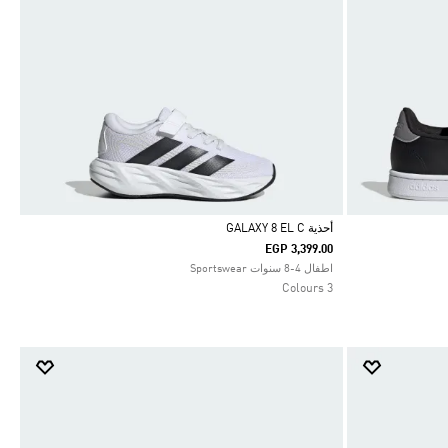
أحذية GALAXY 8 EL C
EGP 3,399.00
Selected
اطفال 4-8 سنوات Sportswear
3 Colours