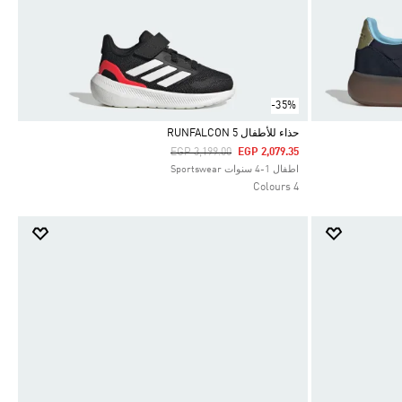
-35%
حذاء للأطفال RUNFALCON 5
Price Reduced From
To
EGP 3,199.00
EGP 2,079.35
Selected
اطفال 1-4 سنوات Sportswear
4 Colours