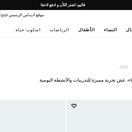
Pause
promotion
موقع أديداس الرسمي Egypt
rotation
ال
النساء
الأطفال
الرياضات
اسلوب حياة
(595)
ء، عش تجربة مميزة للتدريبات والأنشطة اليومية