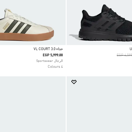
حذاء VL COURT 3.0
Price Re
EGP 5,999.00
EGP 4,599
Selected
الرجال Sportswear
4 Colours