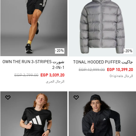
-20%
-20%
شورت OWN THE RUN 3-STRIPES
جاكيت TONAL HOODED PUFFER
2-IN-1
Price Reduced From
To
EGP 12,999.00
EGP 10,399.20
Price Reduced From
To
EGP 3,799.00
EGP 3,039.20
الرجال Originals
الرجال الجري