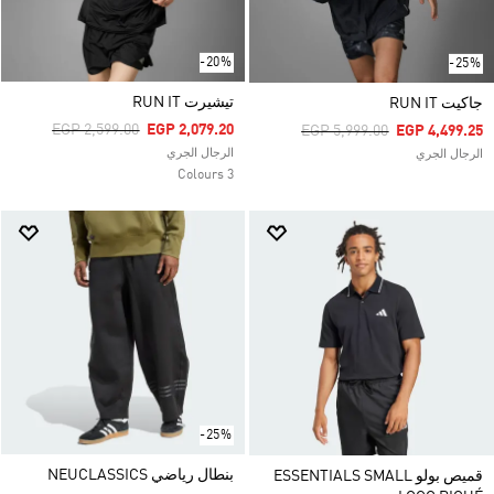
-20%
-25%
تيشيرت RUN IT
جاكيت RUN IT
Price Reduced From
To
EGP 2,599.00
EGP 2,079.20
Price Reduced From
To
EGP 5,999.00
EGP 4,499.25
الرجال الجري
الرجال الجري
3 Colours
-25%
بنطال رياضي NEUCLASSICS
قميص بولو ESSENTIALS SMALL