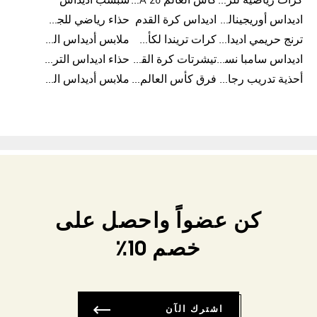
كرات رياضية للرجال
كأس العالم FIFA 26™
شبشب أديداس
اديداس أوريجينالز للنساء
اديداس كرة القدم
حذاء رياضي للجري
ترنج حريمي اديداس
كرات تريندا لكأس العالم FIFA 26™
ملابس أديداس الرياضية
اديداس سامبا نسائي
تيشرتات كرة القدم
حذاء اديداس الترا بوست 22
أحذية تدريب رجالية
فرق كأس العالم FIFA 26™
ملابس أديداس الرجالية
كن عضواً واحصل على
خصم 10٪
اشترك الآن