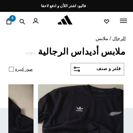
ا
Pause
promotion
rotation
0
الرجال
ملابس
ملابس أديداس الرجالية
(1101)
فلتر و صنف
صور كبيرة